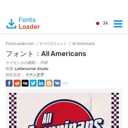
Fonts
JA
Loader
FontsLoader.com
すべてのフォント
All Americans
フォント：All Americans
ライセンスの種類：
不明
作者:
Lettercorner Studio
対応言語：
ラテン文字