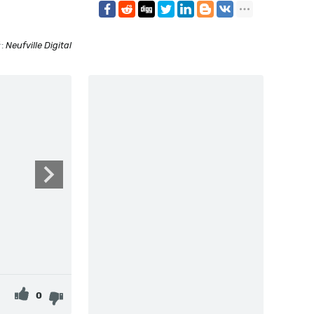
:
Neufville Digital
0