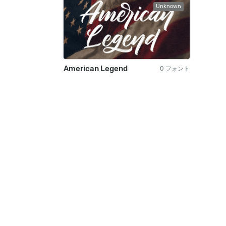
Unknown
American Legend
0 フォント