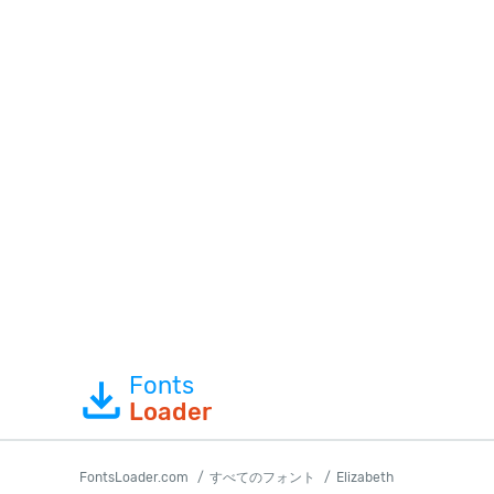
Fonts
Loader
FontsLoader.com
すべてのフォント
Elizabeth