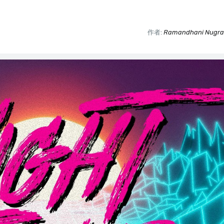
作者:
Ramandhani Nugrah