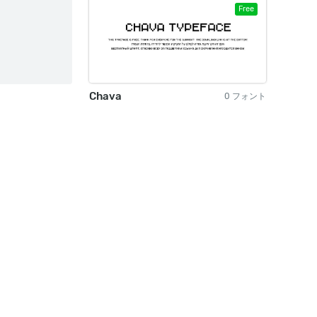
Free
Chava
0 フォント