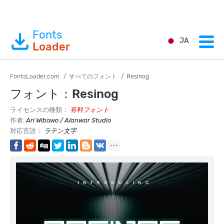
Fonts
JA
Loader
FontsLoader.com
すべてのフォント
Resinog
フォント：Resinog
ライセンスの種類：
有料フォント
作者:
Ari Wibowo / Alanwar Studio
対応言語：
ラテン文字