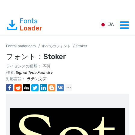
Fonts
JA
Loader
FontsLoader.com
すべてのフォント
Stoker
フォント：Stoker
ライセンスの種類：
不明
作者:
Signal Type Foundry
対応言語：
ラテン文字