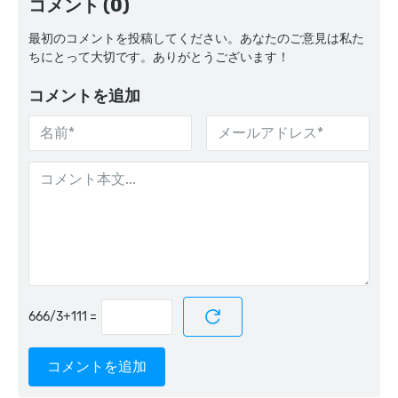
コメント (0)
最初のコメントを投稿してください。あなたのご意見は私た
ちにとって大切です。ありがとうございます！
コメントを追加
=
コメントを追加