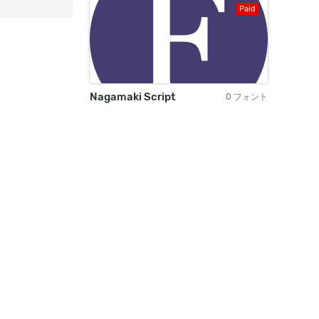
Paid
Nagamaki Script
0 フォント